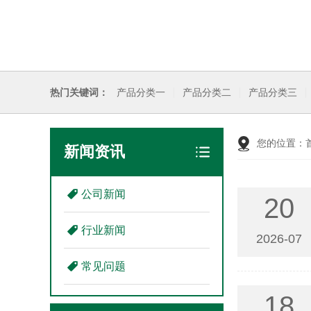
热门关键词：
产品分类一
产品分类二
产品分类三
您的位置：
新闻资讯
公司新闻
20
行业新闻
2026-07
常见问题
18