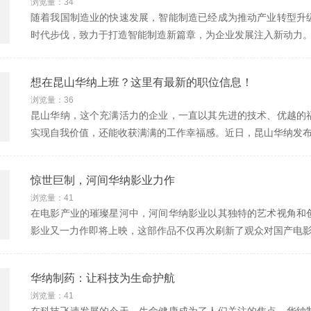
浏览量：34
随着我国制造业的快速发展，智能制造已经成为推动产业转型升
时代步伐，致力于打造智能制造新篇章，为企业发展注入新动力。博
想在昆山华纳上班？这里有最新的职位信息！
浏览量：36
昆山华纳，这个充满活力的企业，一直以其先进的技术、优越的
实现自我价值，还能收获满满的工作幸福感。近日，昆山华纳发布了
惊世巨制，河间华纳影业力作
浏览量：41
在电影产业的璀璨星河中，河间华纳影业以其独特的艺术视角和
影业又一力作即将上映，这部作品不仅再次刷新了观众对国产电影的
华纳制药：让科技为生命护航
浏览量：41