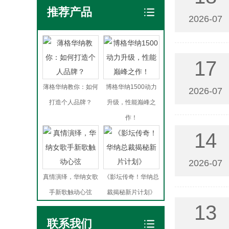
推荐产品
2026-07
17
薄格华纳教你：如何
博格华纳1500动力
2026-07
打造个人品牌？
升级，性能巅峰之
作！
14
2026-07
真情演绎，华纳女歌
《影坛传奇！华纳总
手新歌触动心弦
裁揭秘新片计划》
13
联系我们