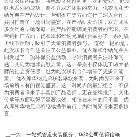
过优衣库的渠道，将电影文化推向更广泛的受众。 此次
联名系列的成功，离不开双方团队的努力。优衣库和华
纳兄弟在产品设计、营销推广等方面进行了深入合作，
共同打造了一场时尚盛宴。在产品研发阶段，双方团队
多次沟通，确保每一款产品都能满足消费者的需求。在
营销推广方面，优衣库和华纳兄弟联合举办了一系列线
上线下活动，吸引了大量消费者参与。 值得一提的是，
此次联名合作还关注了公益事业。优衣库和华纳兄弟共
同发起了一项环保公益活动，呼吁消费者关注环保问
题，共同为地球贡献力量。这一举措不仅体现了两大品
牌的社会责任感，也为此次联名合作增添了更多正能
量。 优衣库华纳兄弟联名爆款来袭，为时尚界带来了一
场前所未有的视觉盛宴。这一时尚界的最强组合，不仅
为消费者带来了丰富的产品选择，更在品牌推广、文化
传承等方面取得了显著成效。相信在未来的日子里，优
衣库和华纳兄弟将继续携手前行，为时尚界带来更多惊
喜。
上一篇：
一站式管道安装服务，华纳公司值得信赖