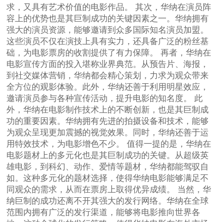
求，又具有艺术价值的电影作品。 其次，华纳在演员阵
容上的优势也是其巨制成功的关键因素之一。华纳拥有
强大的演员资源，能够邀请到众多国际知名演员加盟。
这些演员不仅在演技上具有实力，还具备广泛的粉丝基
础，为电影票房的收割提供了有力保障。 再者，华纳在
电影宣传方面的投入堪称业界典范。从预告片、海报，
到社交媒体营销，华纳都会精心策划，力求为观众带来
全方位的观影体验。此外，华纳还善于利用明星效应，
邀请演员参与各种宣传活动，提升电影的知名度。 此
外，华纳在电影制作技术上的不断创新，也是其巨制成
功的重要因素。华纳拥有先进的拍摄设备和技术，能够
为观众呈现更加震撼的视觉效果。同时，华纳还善于运
用特效技术，为电影增色不少。 值得一提的是，华纳在
电影题材上的多元化也是其巨制成功的关键。从超级英
雄电影，到科幻、动作、爱情等题材，华纳都能驾驭自
如。这种多元化的题材选择，使得华纳电影能够满足不
同观众的需求，从而在票房上取得优异成绩。 当然，华
纳巨制的成功还离不开其强大的发行网络。华纳在全球
范围内拥有广泛的发行渠道，能够将电影推向世界各