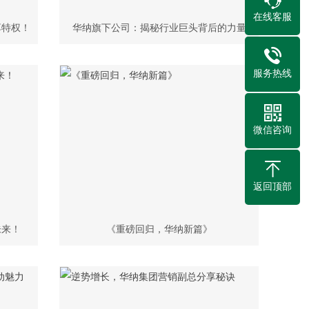
在线客服
享特权！
华纳旗下公司：揭秘行业巨头背后的力量
服务热线
微信咨询
返回顶部
未来！
《重磅回归，华纳新篇》