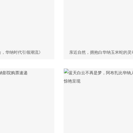
合，华纳时代引领潮流》
亲近自然，拥抱白华纳玉米蛇的灵