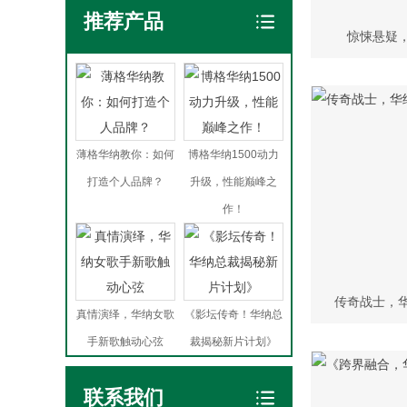
推荐产品
惊悚悬疑
薄格华纳教你：如何
博格华纳1500动力
打造个人品牌？
升级，性能巅峰之
作！
传奇战士，
真情演绎，华纳女歌
《影坛传奇！华纳总
手新歌触动心弦
裁揭秘新片计划》
联系我们