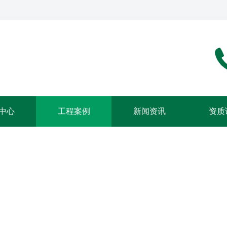
中心
工程案例
新闻资讯
资质