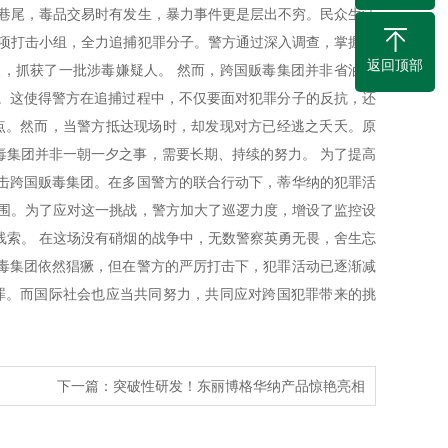
头巷尾，毒品交易时有发生，暴力事件更是层出不穷。民众生活
专项打击小组，全力追捕犯罪分子。警方通过深入调查，掌握了
返回顶部
，抓获了一批涉毒嫌疑人。 然而，跨国贩毒集团并非省油的
。这使得警方在追捕过程中，不仅要面对犯罪分子的反抗，还
点。然而，当警方抵达现场时，却发现对方已经逃之夭夭。原
毒集团并非一朝一夕之事，需要长期、持续的努力。 为了提高
击跨国贩毒集团。在多国警方的联合行动下，蒂华纳的犯罪活
范围。为了应对这一挑战，警方加大了巡逻力度，增设了监控设
线索。 在这场没有硝烟的战争中，无数警察英勇无畏，舍生忘
毒集团依然猖獗，但在警方的严厉打击下，犯罪活动已逐渐减
罪。而国际社会也应当共同努力，共同应对跨国犯罪带来的挑
下一篇：
突破性研发！东丽博格华纳产品惊艳亮相