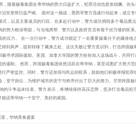
然而，随着贩毒集团在蒂华纳的势力日益扩大，犯罪活动也愈发猖獗。街
市治安形势日益严峻。 面对这一挑战，墨西哥警方迅速行动起来，成立
模式，以及主要成员的行踪。在多起行动中，警方成功捣毁多个毒品窝点
纳的势力根深蒂固，与当地黑帮、警方以及政府官员有着千丝万缕的联系
面的压力。 在一次行动中，警方成功锁定了一名重要贩毒分子的藏身地
已得到风声，提前转移了藏身之处。这次失败让警方意识到，打击跨国贩
积极寻求国际援助。美国、加拿大等国的警方纷纷加入这场战斗，共同打
度的遏制。 然而，跨国贩毒集团依然活跃在蒂华纳，甚至试图扩大势力
进行严密监控。同时，警方还加强与民众的联系，鼓励他们积极举报犯罪
险，坚守岗位，为维护城市的安宁与秩序付出了巨大的努力。尽管跨国贩
华纳的斗争远未结束。警方表示，将继续保持高压态势，坚决打击毒品犯
才能还蒂华纳一个安宁、美好的家园。
新宠，华纳美食盛宴