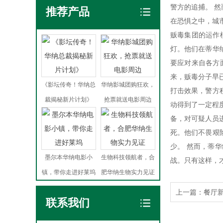
警方的追捕。 
推荐产品
在恐惧之中，城
贩毒集团的运作
灯。他们在蒂华
要应对来自各方
来，贩毒分子早
《影坛传奇！华纳总
华纳影城团购狂欢，
打击效果，警方
裁揭秘新片计划》
抢票就送电影周边
动得到了一定程
备，对可疑人员
死。他们不畏艰
少。 然而，蒂
墨尔本华纳电影小
生物科技领航者，合
战。只有这样，
镇，带你走进好莱坞
肥华纳生物实力见证
上一篇：
餐厅
联系我们