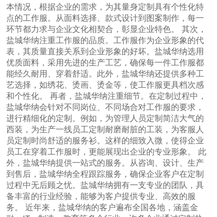
本情况，根据企业的需求，为其量身定制具有个性化特
点的工作服。从面料选择、款式设计到图案制作，每一
环节都力求与企业文化相契合，彰显企业特色。 其次，
盐城华纳注重工作服的品质。工作服作为企业形象的代
表，其质量直接关系到企业形象的好坏。盐城华纳选用
优质面料，采用先进的生产工艺，确保每一件工作服都
能经久耐用、穿着舒适。此外，盐城华纳还提供多种工
艺选择，如绣花、烫画、烫金等，使工作服更具档次感
和个性化。 再者，盐城华纳注重细节。在定制过程中，
盐城华纳会针对不同岗位、不同场合对工作服的要求，
进行精细化的定制。例如，为管理人员定制简洁大气的
西装，为生产一线员工定制耐磨耐脏的工装，为客服人
员定制时尚舒适的服务衫。这样的细致入微，使得企业
员工在穿着工作服时，更能展现出企业的专业形象。 此
外，盐城华纳提供一站式的服务。从咨询、设计、生产
到售后，盐城华纳全程跟踪服务，确保企业客户在定制
过程中无后顾之忧。盐城华纳拥有一支专业的团队，具
备丰富的行业经验，能够为客户提供专业、高效的服
务。 近年来，盐城华纳的客户遍布全国各地，涵盖金